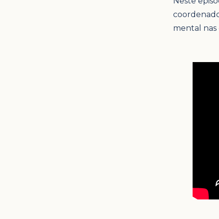
Neste episód
coordenador
mental nas 