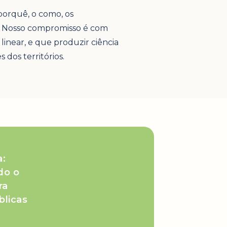
porquê, o como, os
do. Nosso compromisso é com
inear, e que produzir ciência
 dos territórios.
a:
do o
ra
blicas