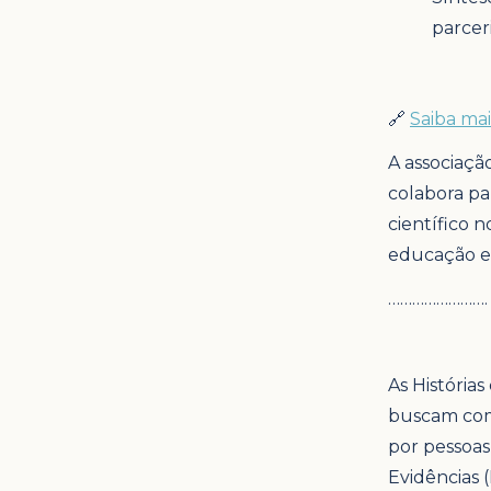
parcer
🔗
Saiba mai
A associaçã
colabora pa
científico 
educação eq
…………………….
As História
buscam comp
por pessoas
Evidências 