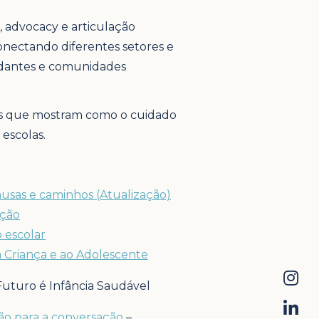
, advocacy e articulação
 conectando diferentes setores e
tudantes e comunidades
ias que mostram como o cuidado
escolas.
ausas e caminhos (Atualização)
ação
 escolar
à Criança e ao Adolescente
o Futuro é Infância Saudável
ção para a conversação
–