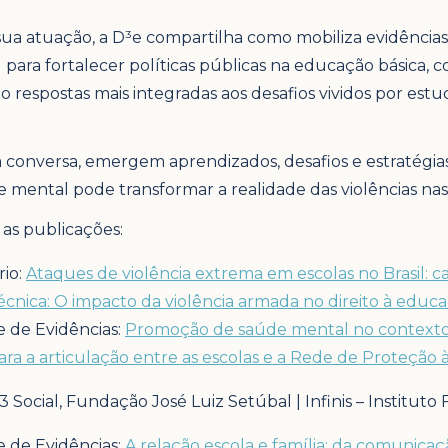
 sua atuação, a D³e compartilha como mobiliza evidências
al para fortalecer políticas públicas na educação básica,
respostas mais integradas aos desafios vividos por es
 conversa, emergem aprendizados, desafios e estratég
 mental pode transformar a realidade das violências nas 
 as publicações:
rio:
Ataques de violência extrema em escolas no Brasil: c
écnica: O impacto da violência armada no direito à educ
e de Evidências:
Promoção de saúde mental no contexto
ara a articulação entre as escolas e a Rede de Proteção 
3 Social, Fundação José Luiz Setúbal | Infinis – Institut
e de Evidências:
A relação escola e família: da comunica