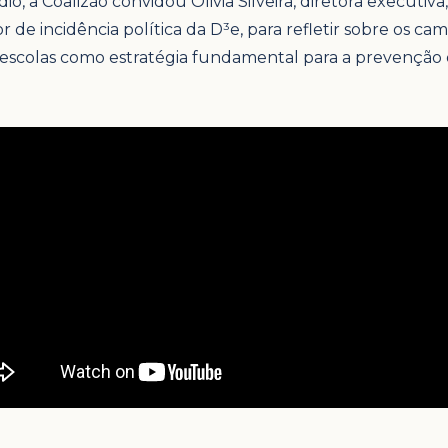
io, a Coalizão convidou Olivia Silveira, diretora executiva
 de incidência política da D³e, para refletir sobre os 
escolas como estratégia fundamental para a prevenção d