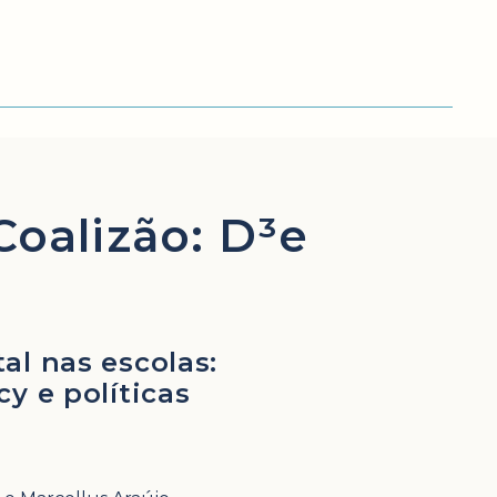
Coalizão: D³e
al nas escolas:
y e políticas