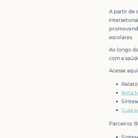
A partir de
intersetori
promovendo 
escolares.
Ao longo da
com a saúde
Acesse aqui
Relató
Nota t
Síntes
Guia p
Parceiros: B
Síntes