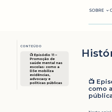
SOBRE
CONTEÚDO
Histó
📺 Episódio 11 –
Promoção de
saúde mental nas
escolas: como a
D3e mobiliza
evidências,
advocacy e
📺 Epi
políticas públicas
como a
públic