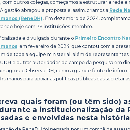
o, com outros colegas, começamos a estruturar a rede e 
a. A gestão abraçou a proposta e, assim, criamos a
Rede Na
Humanos (ReneDH)
.
Em dezembro de 2024, completamos 
tando hoje com 78 instituições-membro.
oficializada e divulgada durante o
Primeiro Encontro Na
Humanos
, em fevereiro de 2024, que contou com a presen
ém de toda a equipe ministerial, além de representantes 
DH e outras autoridades do campo da pesquisa em dire
nsagrou o Observa DH, como a grande fonte de informaç
 humanos para apoiar as políticas públicas das secretarias
creva quais foram (ou têm sido) a
durante a institucionalização da
sadas e envolvidas nesta história
tação da ReneDH foi pensada por um comitê de assesso