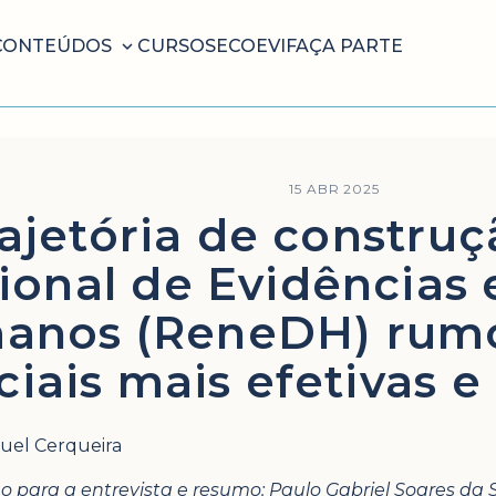
CONTEÚDOS
CURSOS
ECOEVI
FAÇA PARTE
15 ABR 2025
rajetória de constru
ional de Evidências 
nos (ReneDH) rumo 
ciais mais efetivas e
uel Cerqueira
 para a entrevista e resumo: Paulo Gabriel Soares da Si