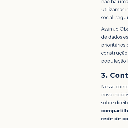
não há uma 
utilizamos i
social, segu
Assim, o Ob
de dados e
prioritário
construção 
população 
3. Con
Nesse conte
nova inicia
sobre direi
compartilh
rede de co