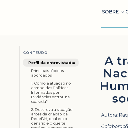
SOBRE
CONTEÚDO
A t
Perfil da entrevistada:
Nac
Principais tópicos
abordados:
Huma
1. Como a atuação no
campo das Políticas
Informadas por
so
Evidências entrou na
sua vida?
2. Descreva a situação
antes da criação da
Autora: Raq
ReneDH, qual era o
cenário e o que te
Colaboração
motivou a entrar nesse