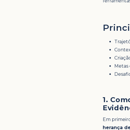
ferramentas
Princ
Trajetó
Contex
Criaç
Metas 
Desafi
1. Com
Evidên
Em primeiro 
herança de