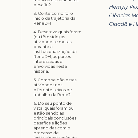
desafio?
Hemyly Vit
3. Conte como foi o
Ciências Mé
início da trajetória da
ReneDH
Cidadã e H
4. Descreva quais foram
(ou têm sido) as
atividades e metas
durante a
institucionalização da
ReneDH, as partes
interessadas e
envolvidas nesta
história.
5. Como se dão essas
atividades nos
diferentes eixos de
trabalho da Rede?
6. Do seu ponto de
vista, quais foram ou
estão sendo as
principais conclusões,
desafios e lições
aprendidas com o
processo de
institucionalização da