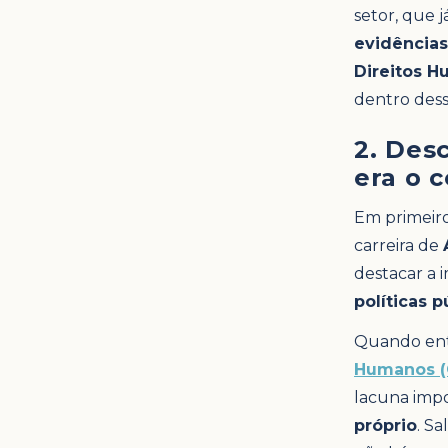
setor, que 
evidências
Direitos H
dentro dess
2. Des
era o 
Em primeiro
carreira de
destacar a 
políticas p
Quando entr
Humanos (
lacuna imp
próprio
. S