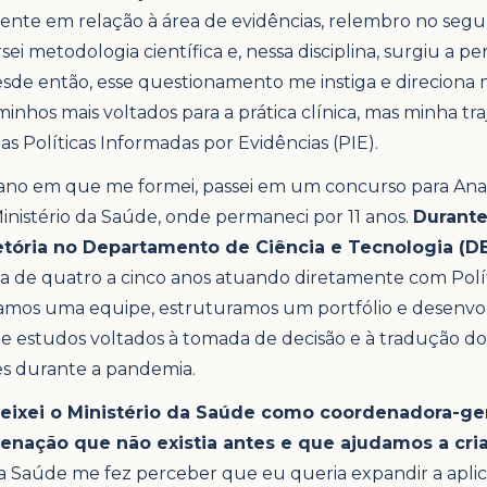
ente em relação à área de evidências, relembro no seg
ei metodologia científica e, nessa disciplina, surgiu a p
sde então, esse questionamento me instiga e direciona m
inhos mais voltados para a prática clínica, mas minha tr
s Políticas Informadas por Evidências (PIE).
o em que me formei, passei em um concurso para Analist
inistério da Saúde, onde permaneci por 11 anos.
Durante
etória no Departamento de Ciência e Tecnologia (
ca de quatro a cinco anos atuando diretamente com Polí
mamos uma equipe, estruturamos um portfólio e desenvo
 estudos voltados à tomada de decisão e à tradução do
es durante a pandemia.
eixei o Ministério da Saúde como coordenadora-ge
nação que não existia antes e que ajudamos a cria
da Saúde me fez perceber que eu queria expandir a apli