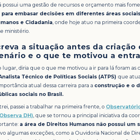
já possui uma gestão de recursos e orçamento mais fom
 para embasar decisões em diferentes áreas sociais
umanos e Cidadania
, onde hoje atuo na primeira coord
e ministério.
creva a situação antes da criação
cenário e o que te motivou a entr
 lugar, diria que o que me motivou a ir para lá foram as 
Analista Técnico de Políticas Sociais (ATPS)
que atu
importância atual dessa carreira
para a
construção e o 
úblicas sociais no Brasil.
ei, passei a trabalhar na primeira frente, o
Observatório
Observa DH)
, que se tornou a principal iniciativa da 
ortante:
a área de Direitos Humanos não possui um 
alvo algumas exceções, como a Ouvidoria Nacional de Di