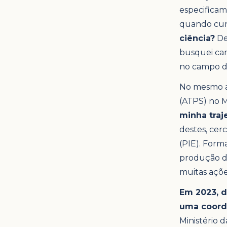
especificam
quando curs
ciência?
De
busquei cam
no campo da
No mesmo an
(ATPS) no M
minha traj
destes, cer
(PIE). For
produção de
muitas açõ
Em 2023, d
uma coorde
Ministério 