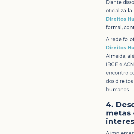
Diante diss
oficializá-l
Direitos 
formal, con
A rede foi 
Direitos 
Almeida, al
IBGE e ACNU
encontro co
dos direitos
humanos.
4. Des
metas 
interes
A implemen