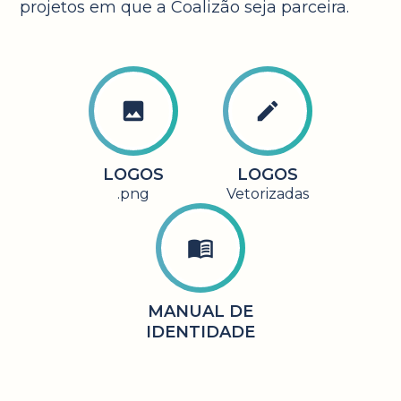
projetos em que a Coalizão seja parceira.
image
edit
LOGOS
LOGOS
.png
Vetorizadas
menu_book
MANUAL DE
IDENTIDADE