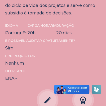
do ciclo de vida dos projetos e serve como
subsídio à tomada de decisões.
IDIOMA
CARGA HORÁRIA
DURAÇÃO
Português
20h
20 dias
É POSSÍVEL AUDITAR GRATUITAMENTE?
Sim
PRÉ-REQUISITOS
Nenhum
OFERTANTE
ENAP
edit
workspace_premium