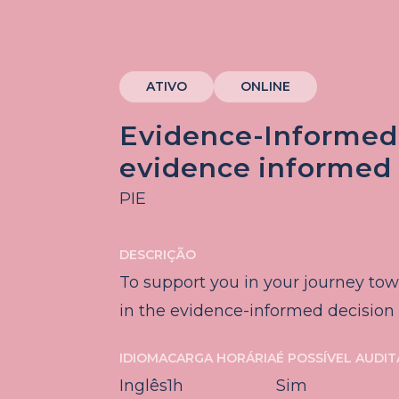
ATIVO
ONLINE
Evidence-Informed 
evidence informed
PIE
DESCRIÇÃO
To support you in your journey to
in the evidence-informed decisio
IDIOMA
CARGA HORÁRIA
É POSSÍVEL AUDI
Inglês
1h
Sim