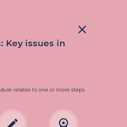
close
 Key issues in
ule relates to one or more steps
edit
workspace_premium