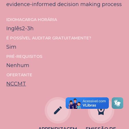
evidence-informed decision making process
IDIOMA
CARGA HORÁRIA
Inglês
2-3h
É POSSÍVEL AUDITAR GRATUITAMENTE?
Sim
PRÉ-REQUISITOS
Nenhum
OFERTANTE
NCCMT
edit
workspace_premium