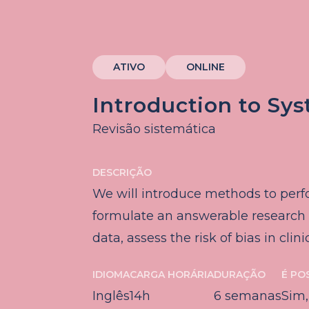
ATIVO
ONLINE
Introduction to Sy
Revisão sistemática
DESCRIÇÃO
We will introduce methods to perfo
formulate an answerable research qu
data, assess the risk of bias in clin
IDIOMA
CARGA HORÁRIA
DURAÇÃO
É PO
Inglês
14h
6 semanas
Sim,