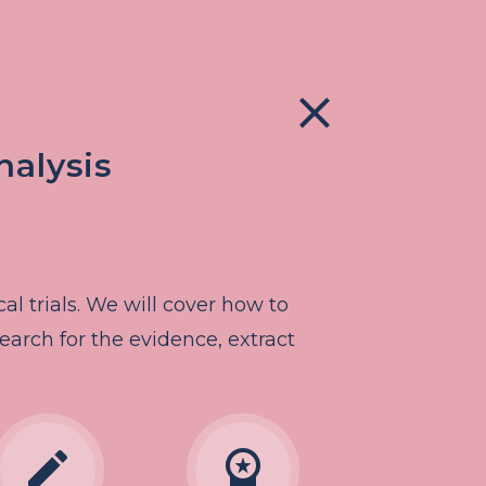
close
nalysis
l trials. We will cover how to
earch for the evidence, extract
edit
workspace_premium