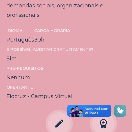
demandas sociais, organizacionais e
profissionais
IDIOMA
CARGA HORÁRIA
Português
30h
É POSSÍVEL AUDITAR GRATUITAMENTE?
Sim
PRÉ-REQUISITOS
Nenhum
OFERTANTE
Fiocruz - Campus Virtual
edit
workspace_premium