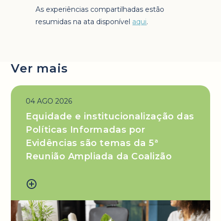
As experiências compartilhadas estão
resumidas na ata disponível
aqui
.
Ver mais
04 AGO 2026
Equidade e institucionalização das
Políticas Informadas por
Evidências são temas da 5ª
Reunião Ampliada da Coalizão
add_circle_outline