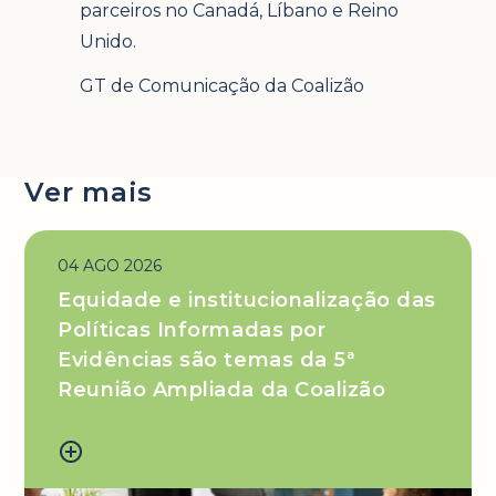
parceiros no Canadá, Líbano e Reino
Unido.
GT de Comunicação da Coalizão
Ver mais
04 AGO 2026
Equidade e institucionalização das
Políticas Informadas por
Evidências são temas da 5ª
Reunião Ampliada da Coalizão
add_circle_outline