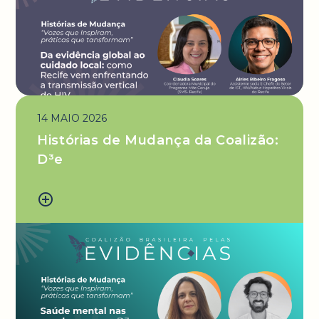
14 MAIO 2026
Histórias de Mudança da Coalizão:
D³e
add_circle_outline