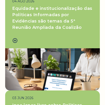
04 AGO 2026
Equidade e institucionalização das
Políticas Informadas por
Evidências são temas da 5ª
Reunião Ampliada da Coalizão
add_circle_outline
03 JUN 2026