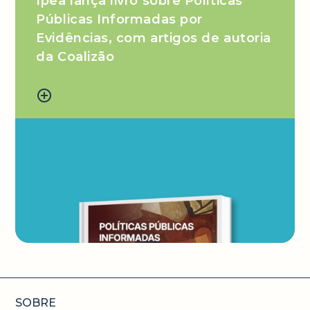
Ipea lança livro sobre Políticas
Públicas Informadas por
Evidências, com artigos de autoria
da Coalizão
add_circle_outline
SOBRE